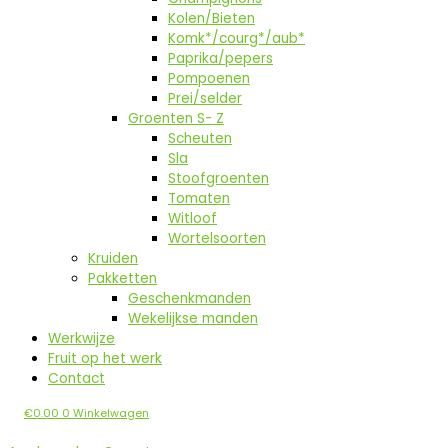
Kolen/Bieten
Komk*/courg*/aub*
Paprika/pepers
Pompoenen
Prei/selder
Groenten S- Z
Scheuten
Sla
Stoofgroenten
Tomaten
Witloof
Wortelsoorten
Kruiden
Pakketten
Geschenkmanden
Wekelijkse manden
Werkwijze
Fruit op het werk
Contact
€
0.00
0
Winkelwagen