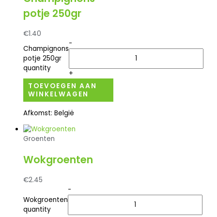
potje 250gr
€
1.40
-
Champignons
potje 250gr
quantity
+
TOEVOEGEN AAN
WINKELWAGEN
Afkomst: België
Groenten
Wokgroenten
€
2.45
-
Wokgroenten
quantity